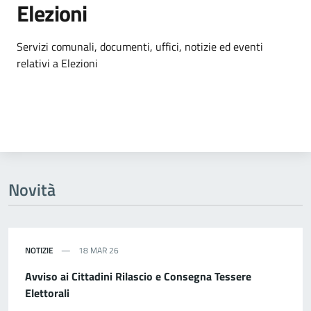
Elezioni
Dettagli dell'argomento
Servizi comunali, documenti, uffici, notizie ed eventi
relativi a Elezioni
Novità
NOTIZIE
18 MAR 26
Avviso ai Cittadini Rilascio e Consegna Tessere
Elettorali