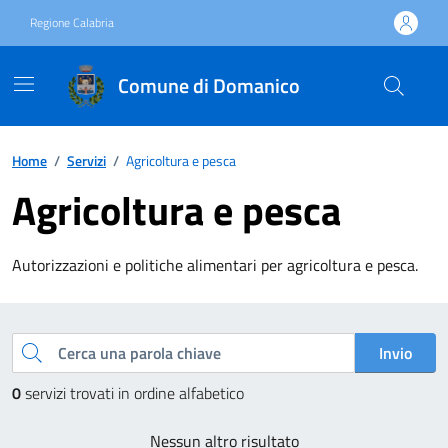
Vai ai contenuti
Vai al footer
Regione Calabria
Comune di Domanico
Home
/
Servizi
/
Agricoltura e pesca
Agricoltura e pesca
Autorizzazioni e politiche alimentari per agricoltura e pesca.
Esplora tutti i servizi
Cerca una parola chiave
Invio
0
servizi trovati in ordine alfabetico
Nessun altro risultato