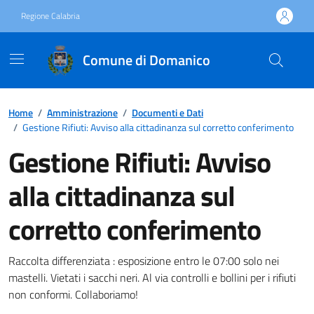
Vai ai contenuti
Vai al footer
Regione Calabria
Comune di Domanico
Home
/
Amministrazione
/
Documenti e Dati
/
Gestione Rifiuti: Avviso alla cittadinanza sul corretto conferimento
Gestione Rifiuti: Avviso
alla cittadinanza sul
corretto conferimento
Dettagli del documento
Raccolta differenziata : esposizione entro le 07:00 solo nei
mastelli. Vietati i sacchi neri. Al via controlli e bollini per i rifiuti
non conformi. Collaboriamo!