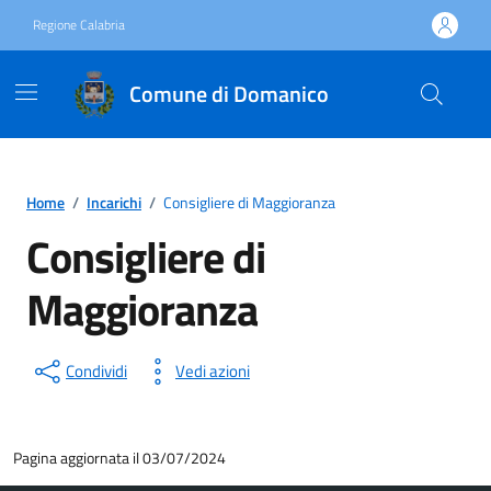
Vai ai contenuti
Vai al footer
Regione Calabria
Comune di Domanico
Home
/
Incarichi
/
Consigliere di Maggioranza
Consigliere di
Maggioranza
Condividi
Vedi azioni
Pagina aggiornata il 03/07/2024