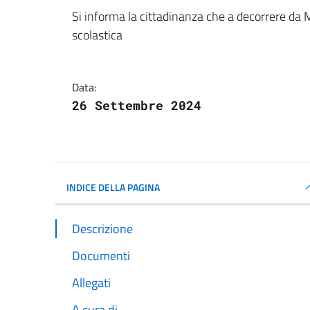
Dettagli della notizi
Si informa la cittadinanza che a decorrere da M
scolastica
Data:
26 Settembre 2024
INDICE DELLA PAGINA
Descrizione
Documenti
Allegati
A cura di