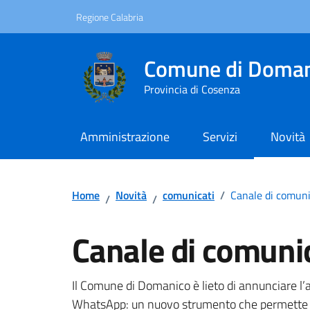
Vai ai contenuti
Vai al footer
Regione Calabria
Comune di Doman
Provincia di Cosenza
Amministrazione
Servizi
Novità
Home
Novità
comunicati
/
Canale di comu
/
/
Canale di comun
Dettagli della notizi
Il Comune di Domanico è lieto di annunciare l
WhatsApp: un nuovo strumento che permette d