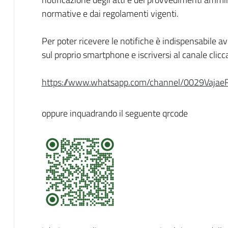
normative e dai regolamenti vigenti.
Per poter ricevere le notifiche è indispensabile a
sul proprio smartphone e iscriversi al canale clicc
https://www.whatsapp.com/channel/0029Vaja
oppure inquadrando il seguente qrcode