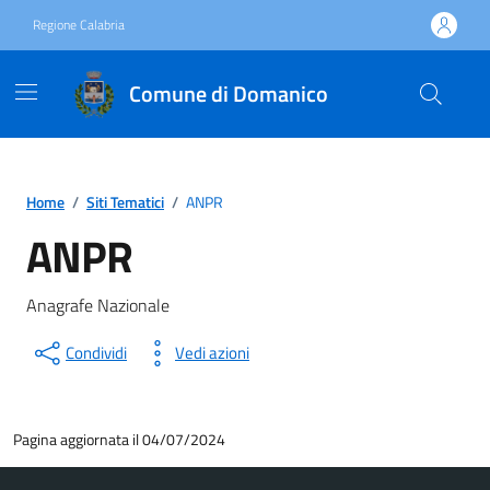
Vai ai contenuti
Vai al footer
Regione Calabria
Comune di Domanico
Home
/
Siti Tematici
/
ANPR
ANPR
Anagrafe Nazionale
Condividi
Vedi azioni
Pagina aggiornata il 04/07/2024